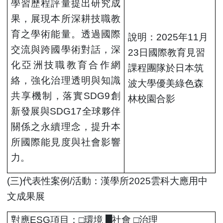
學習歷程評量提出研究成
果，展現本所深耕技職教
育之學術能量。透過國際
說明：2025年11月
交流與跨國學術對話，深
23日國際教育見習
化亞洲技職教育合作網
課程團隊於日本筑
絡，強化治理透明與知識
波大學優美綠色森
共享機制，落實SDG9創
林校園合影
新發展與SDG17全球夥伴
關係之永續理念，提升本
所國際能見度與社會影響
力。
(
三)代表性案例/活動：漢學所2025雲科大應用中
文成果展
對應ESG項目：□環境 █社會 □治理