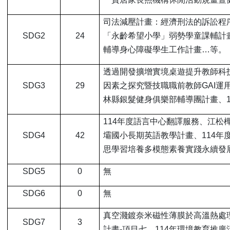
司法減壓計畫：經濟刑法的訴訟程
SDG2
24
「永齡希望小學」弱勢學童課輔計畫
輔導身心障礙學生工作計畫…等。
透過開發擴增實境桌遊提升教師科技
SDG3
29
因素之探究暨技職職前教師GAI運
林縣銀髮健身俱樂部輔導團計畫、1
114
年度語言中心翻譯服務、江松樺
SDG4
42
壩國小長期英語教學計畫、114年
思學習培養多模態素養實踐永續發
SDG5
0
無
SDG6
0
無
真空濺鍍奈米磁性薄膜於高溫熱處
SDG7
3
計畫-項目七、114年環境教育推