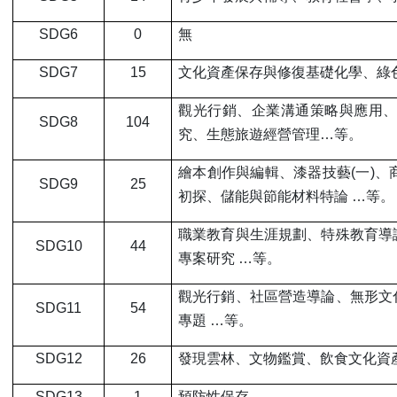
SDG6
0
無
SDG7
15
文化資產保存與修復基礎化學、綠
觀光行銷、企業溝通策略與應用
SDG8
104
究、生態旅遊經營管理…等。
繪本創作與編輯、漆器技藝(一)
SDG9
25
初探、儲能與節能材料特論 …等。
職業教育與生涯規劃、特殊教育導
SDG10
44
專案研究 …等。
觀光行銷、社區營造導論、無形文
SDG11
54
專題 …等。
SDG12
26
發現雲林、文物鑑賞、飲食文化資
SDG13
1
預防性保存。