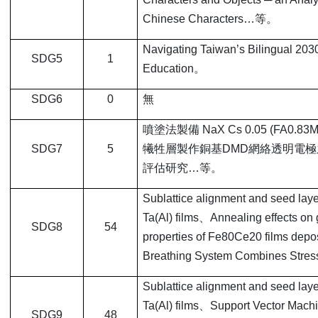
Chinese Characters…等。
Navigating Taiwan’s Bilingual 203
SDG5
1
Education
。
SDG6
0
無
噴塗法製備 NaX Cs 0.05 (FA0.83
SDG7
5
犧牲層製作銅基DMD網絡透明電
評估研究…等。
Sublattice alignment and seed laye
Ta(Al) films
、Annealing effects on 
SDG8
54
properties of Fe80Ce20 films de
Breathing System Combines Str
Sublattice alignment and seed laye
Ta(Al) films
、Support Vector Machine
SDG9
48