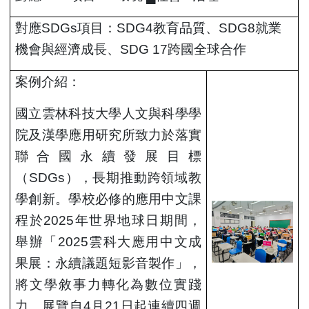
對應SDGs項目：SDG4教育品質、SDG8就業
機會與經濟成長、
SDG 17
跨國全球合作
案例介紹：
國立雲林科技大學人文與科學學
院及漢學應用研究所致力於落實
聯合國永續發展目標
（SDGs），長期推動跨領域教
學創新。學校必修的應用中文課
程於2025年世界地球日期間，
舉辦「2025雲科大應用中文成
果展：永續議題短影音製作」，
將文學敘事力轉化為數位實踐
力。展覽自4月21日起連續四週