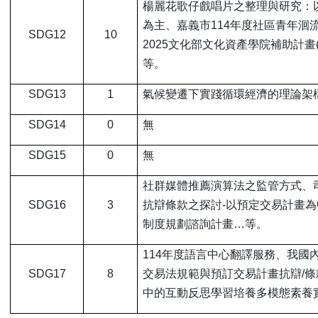
楊麗花歌仔戲唱片之整理與研究：
為主、嘉義市114年度社區青年洄
SDG12
10
2025文化部文化資產學院補助計畫
等。
SDG13
1
氣候變遷下實踐循環經濟的理論架構
SDG14
0
無
SDG15
0
無
社群媒體推薦演算法之監管方式、
SDG16
3
抗辯條款之探討-以預定交易計畫
制度規劃諮詢計畫…等。
114
年度語言中心翻譯服務、我國
SDG17
8
交易法規範與預訂交易計畫抗辯/條
中的互動反思學習培養多模態素養