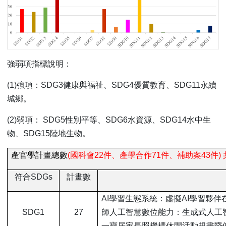
強弱項指標說明：
(1)
強項：SDG3健康與福祉、SDG4優質教育、SDG11永續
城鄉。
(2)
弱項： SDG5性別平等、SDG6水資源、SDG14水中生
物、SDG15陸地生物。
產官學計畫總數
(
國科會22件、產學合作71件、補助案43件) 
符合SDGs
計畫數
AI
學習生態系統：虛擬AI學習夥伴
SDG1
27
師人工智慧數位能力：生成式人工
一寶居家長照機構休閒活動規畫暨