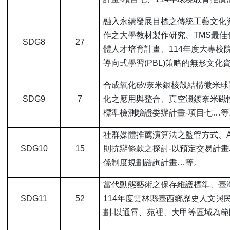
融入永續發展目標之傳統工藝文化
作之大學教材製作研究、TMS最
SDG8
27
體人才培育計畫、114年度大專校
導向式學習(PBL)策略的無形文
合成氧化矽/奈米銀核殼結構微米球
SDG9
7
化之應用與整合、真空濺鍍奈米磁
標準檢測驗證委辦計畫-項目七…等
社群媒體推薦演算法之監管方式、
SDG10
15
則抗辯條款之探討-以預定交易計
係制度規劃諮詢計畫…等。
當代動態藝術之保存維護標準、臺
SDG11
52
114年度雲林縣臺西鄉歷史人文
劃-以通霄、苑裡、大甲等區域為