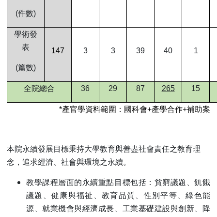
(
件數)
學術發
表
147
3
3
39
40
1
(
篇數)
全院總合
36
29
87
265
15
*
產官學資料範圍：國科會+產學合作+補助案
本院永續發展目標秉持大學教育與善盡社會責任之教育理
念，追求經濟、社會與環境之永續。
教學課程
層面的永續重點目標包括：貧窮議題、飢餓
議題、健康與福祉、教育品質、性別平等、綠色能
源、就業機會與經濟成長、工業基礎建設與創新、降