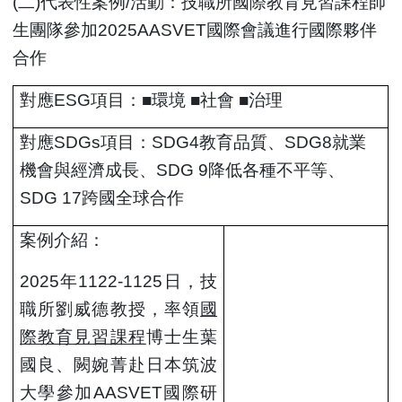
(
二)代表性案例/活動：技職所國際教育見習課程師
生團隊參加2025AASVET國際會議進行國際夥伴
合作
對應ESG項目：■
環境
■
社會
■治理
對應SDGs項目：SDG4教育品質、SDG8就業
機會與經濟成長、
SDG 9
降低各種不平等
、
SDG 17
跨國全球合作
案例介紹：
2025
年1122-1125日，技
職所劉威德教授，率領
國
際教育見習課程
博士生葉
國良、闕婉菁赴日本筑波
大學參加AASVET國際研