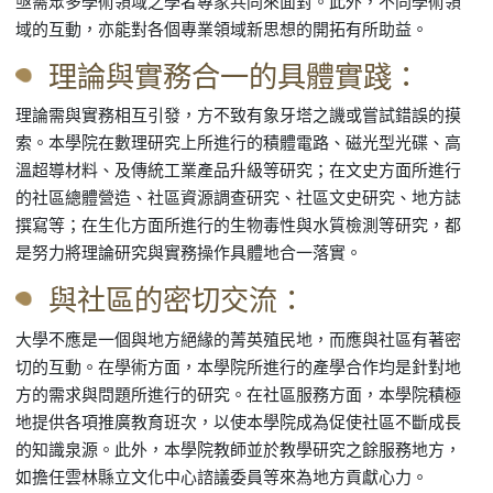
亟需眾多學術領域之學者專家共同來面對。此外，不同學術領
域的互動，亦能對各個專業領域新思想的開拓有所助益。
理論與實務合一的具體實踐：
理論需與實務相互引發，方不致有象牙塔之譏或嘗試錯誤的摸
索。本學院在數理研究上所進行的積體電路、磁光型光碟、高
溫超導材料、及傳統工業產品升級等研究；在文史方面所進行
的社區總體營造、社區資源調查研究、社區文史研究、地方誌
撰寫等；在生化方面所進行的生物毒性與水質檢測等研究，都
是努力將理論研究與實務操作具體地合一落實。
與社區的密切交流：
大學不應是一個與地方絕緣的菁英殖民地，而應與社區有著密
切的互動。在學術方面，本學院所進行的產學合作均是針對地
方的需求與問題所進行的研究。在社區服務方面，本學院積極
地提供各項推廣教育班次，以使本學院成為促使社區不斷成長
的知識泉源。此外，本學院教師並於教學研究之餘服務地方，
如擔任雲林縣立文化中心諮議委員等來為地方貢獻心力。