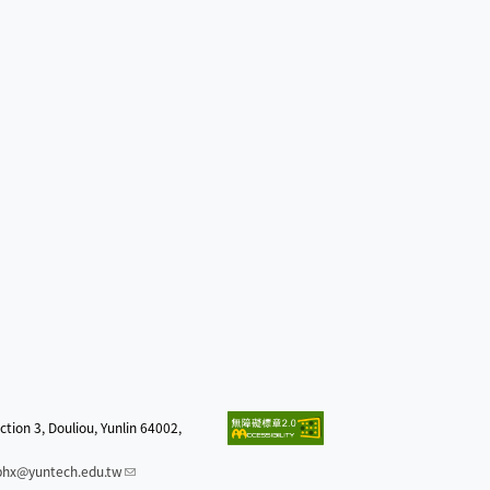
 3, Douliou, Yunlin 64002,
bhx@yuntech.edu.tw
(link sends e-mail)