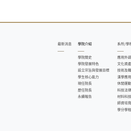
最新消息
學院介紹
系所/學
學院簡史
應用外
學院發展特色
文化資
設立宗旨與發展目標
技術及
學生核心能力
漢學應
現任院長
休閒運
歷任院長
科技法
永續報告
材料科
師資培
學分學