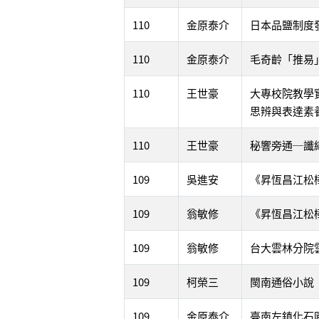
110
金原泰介
日本品鹽制度
110
金原泰介
毛奇齡「推易
110
王世豪
大專校院教學
思辨與表達素
110
王世豪
秘響旁通─讖
109
吳進安
《昇恆昌江松
109
翁敏修
《昇恆昌江松
109
翁敏修
台大雲林分院
109
柯榮三
閩南通俗小說
109
金原泰介
臺南左鎮化石