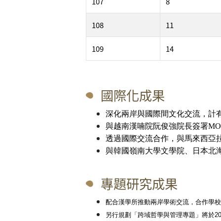
107
8
108
11
109
14
國際化成果
深化
兩岸與國際間文化交流，計
與
越南漢喃院阮俊強院長簽署
MO
透過
國際交流合作，與馬來西亞
與
韓國嶺南大學文學院、日本北
專題研究成果
配合漢學所推動兩岸學術交流，合作學
另行規劃「跨域哲學與管理專題」將於20