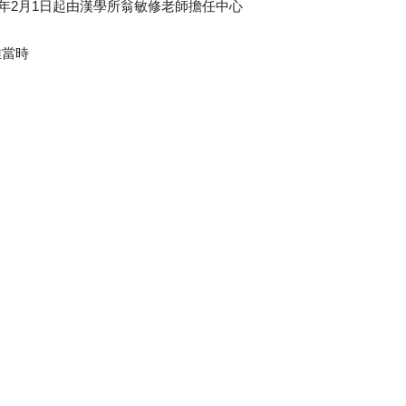
3年2月1日起由漢學所翁敏修老師擔任中心
推當時