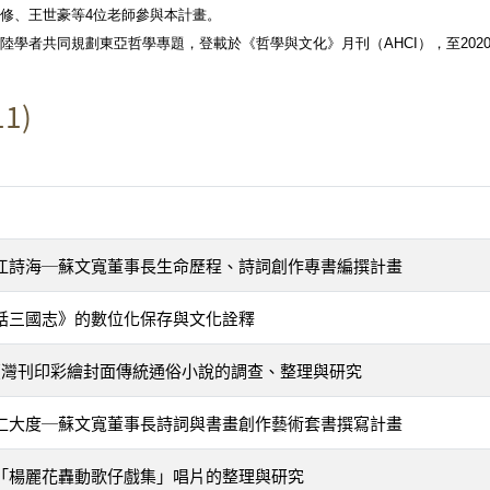
修、王世豪等4位老師參與本計畫。
陸學者共同規劃東亞哲學專題，登載於《哲學與文化》月刊（AHCI），至202
1)
江詩海─蘇文寬董事長生命歷程、詩詞創作專書編撰計畫
話三國志》的數位化保存與文化詮釋
年代臺灣刊印彩繪封面傳統通俗小說的調查、整理與研究
仁大度─蘇文寬董事長詩詞與書畫創作藝術套書撰寫計畫
「楊麗花轟動歌仔戲集」唱片的整理與研究