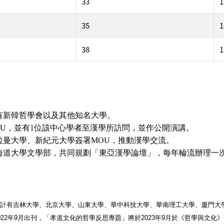
33
1
35
1
38
1
有新韓哲學會以及其他知名
大學。
U
，並有
1
位該中心學者至漢學所訪問，並作公開演講
。
拉曼大學、新紀元大學簽署
MOU
，推動漢學交流
。
海道大學文學部，共同規劃「東亞漢學論壇」，每年輪流辦理一
校計有吉林大學、北京大學、山東大學、華中科技大學、華南理工大學、廈門大
22年9月出刊，「孝道文化的哲學反思專題」將於2023年9月於《哲學與文