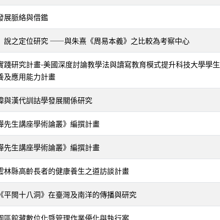
發展脈絡與借鑑
」說之定位研究 ——與朱熹《周易本義》之比較為考察中心
實踐研究計畫-美國深度討論教學法與讀寫教育模式提升科技大學學
養及應用能力計畫
緯與漢代訓詁學發展關係研究
樺先生講座學術論叢》編撰計畫
樺先生講座學術論叢》編撰計畫
雲林縣高齡長者的健康養生之道訪談計畫
《平閩十八洞》在臺灣及南洋的傳播與研究
園區館藏數位化暨管理作業優化與執行案