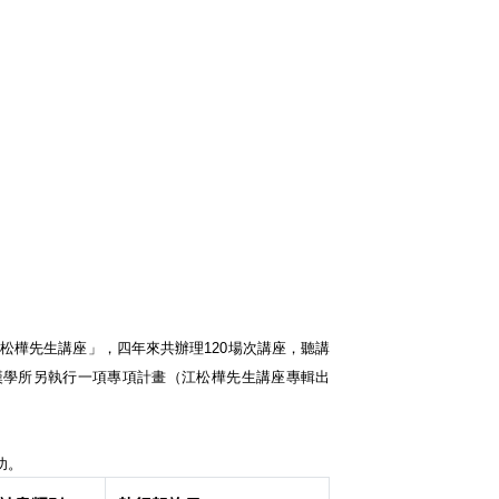
松樺先生講座」，四年來共辦理120場次講座，聽講
與漢學所另執行一項專項計畫（江松樺先生講座專輯出
功。