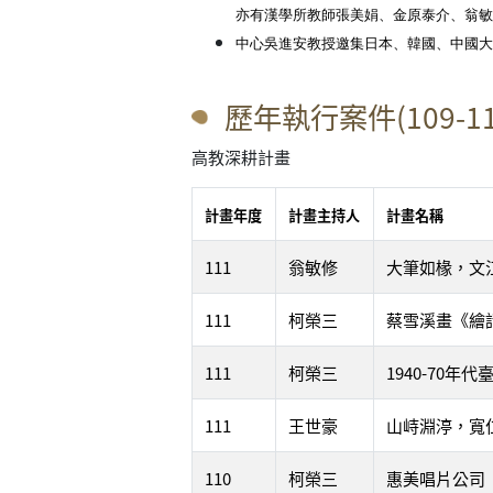
亦有漢學所教師張美娟、金原泰介、翁敏
中心吳進安教授邀集日本、韓國、中國大
歷年執行案件(109-11
高教深耕計畫
計畫年度
計畫主持人
計畫名稱
111
翁敏修
大筆如椽，文
111
柯榮三
蔡雪溪畫《繪
111
柯榮三
1940-70
111
王世豪
山峙淵渟，寬
110
柯榮三
惠美唱片公司