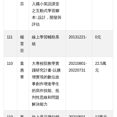
芬
入國小英語課堂
之互動式學習腳
本: 設計，開發與
評估
111
楊
線上學習輔助系
20131221-
0元
育
統
芬
110
葉
大專校院教學實
20210801-
22.5萬
惠
踐研究計畫-以擴
20220731
元
菁
增實境的數位故
事創作增進學生
的寫作技能、批
判性思維和問題
解決能力
110
葉
欣上原品牌行銷
20210501-
12萬元