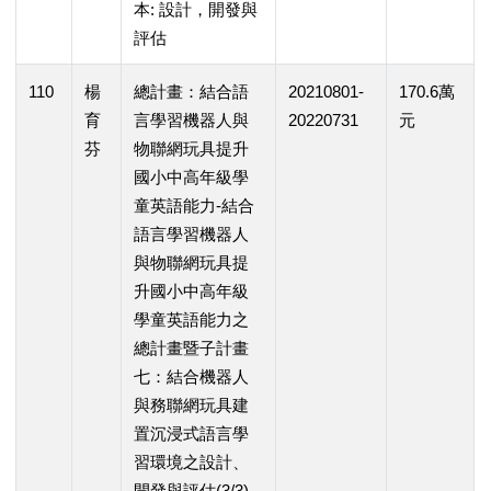
本: 設計，開發與
評估
110
楊
總計畫：結合語
20210801-
170.6萬
育
言學習機器人與
20220731
元
芬
物聯網玩具提升
國小中高年級學
童英語能力-結合
語言學習機器人
與物聯網玩具提
升國小中高年級
學童英語能力之
總計畫暨子計畫
七：結合機器人
與務聯網玩具建
置沉浸式語言學
習環境之設計、
開發與評估(3/3)