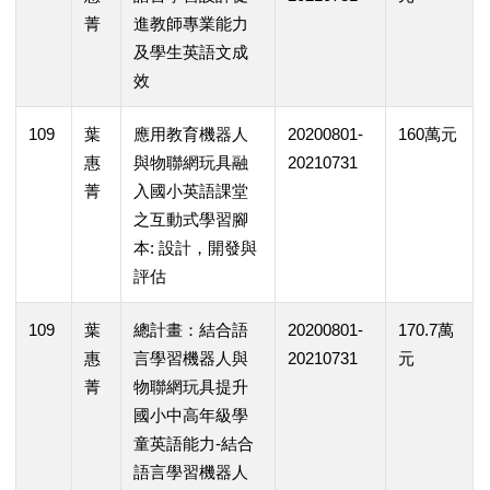
菁
進教師專業能力
及學生英語文成
效
109
葉
應用教育機器人
20200801-
160萬元
惠
與物聯網玩具融
20210731
菁
入國小英語課堂
之互動式學習腳
本: 設計，開發與
評估
109
葉
總計畫：結合語
20200801-
170.7萬
惠
言學習機器人與
20210731
元
菁
物聯網玩具提升
國小中高年級學
童英語能力-結合
語言學習機器人