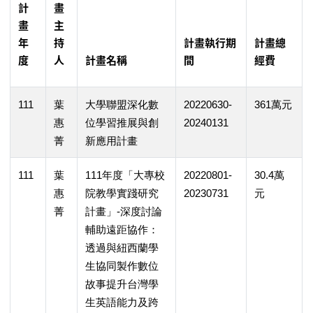
計
畫
畫
主
年
持
計畫執行期
計畫總
度
人
計畫名稱
間
經費
111
葉
大學聯盟深化數
20220630-
361萬元
惠
位學習推展與創
20240131
菁
新應用計畫
111
葉
111年度「大專校
20220801-
30.4萬
惠
院教學實踐研究
20230731
元
菁
計畫」-深度討論
輔助遠距協作：
透過與紐西蘭學
生協同製作數位
故事提升台灣學
生英語能力及跨