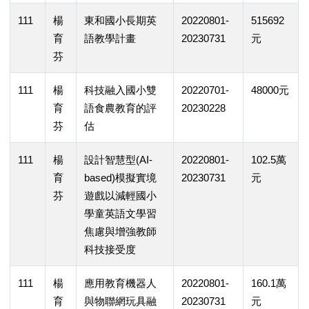
111
楊
東和國小長期英
20220801-
515692
育
語教學計畫
20230731
元
芬
111
楊
科技融入國小雙
20220701-
48000元
育
語食農教育的評
20230228
芬
估
111
楊
設計智慧型(AI-
20220801-
102.5萬
育
based)模擬實境
20230731
元
芬
遊戲以減輕國小
學童英語文學習
焦慮與增強教師
科技接受度
111
楊
應用教育機器人
20220801-
160.1萬
育
與物聯網玩具融
20230731
元