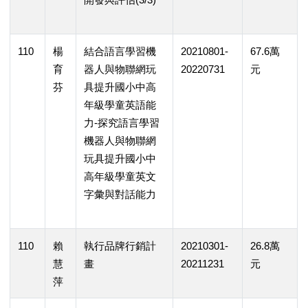
110
楊
結合語言學習機
20210801-
67.6萬
育
器人與物聯網玩
20220731
元
芬
具提升國小中高
年級學童英語能
力-探究語言學習
機器人與物聯網
玩具提升國小中
高年級學童英文
字彙與對話能力
110
賴
執行品牌行銷計
20210301-
26.8萬
慧
畫
20211231
元
萍