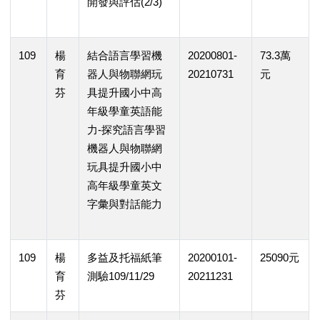
開發與評估(2/3)
109
楊
結合語言學習機
20200801-
73.3萬
育
器人與物聯網玩
20210731
元
芬
具提升國小中高
年級學童英語能
力-探究語言學習
機器人與物聯網
玩具提升國小中
高年級學童英文
字彙與對話能力
109
楊
多益及托福紙筆
20200101-
25090元
育
測驗109/11/29
20211231
芬