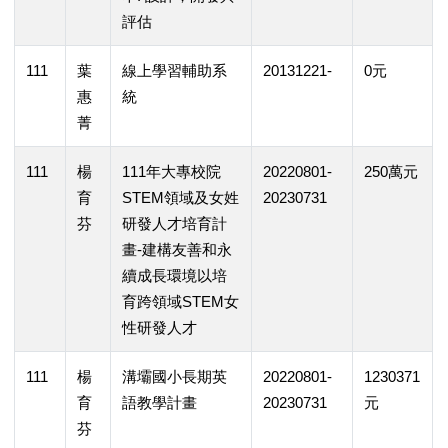
評估
111
葉
線上學習輔助系
20131221-
0元
惠
統
菁
111
楊
111年大專校院
20220801-
250萬元
育
STEM領域及女姓
20230731
芬
研發人才培育計
畫-建構友善和永
續成長環境以培
育跨領域STEM女
性研發人才
111
楊
溝壩國小長期英
20220801-
1230371
育
語教學計畫
20230731
元
芬