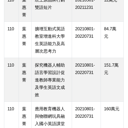
惠
雙語短片
20211231
菁
110
葉
擴增互動式英語
20210801-
84.7萬
惠
教室增進科大學
20220731
元
菁
生英語能力及高
層次思考力
110
葉
探究機器人輔助
20210801-
151.7萬
惠
語言學習設計促
20220731
元
菁
進教師專業能力
及學生英語文成
效
110
葉
應用教育機器人
20210801-
160萬元
惠
與物聯網玩具融
20220731
菁
入國小英語課堂