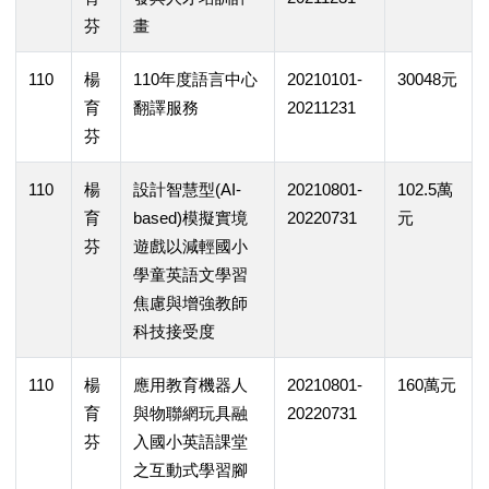
芬
畫
110
楊
110年度語言中心
20210101-
30048元
育
翻譯服務
20211231
芬
110
楊
設計智慧型(AI-
20210801-
102.5萬
育
based)模擬實境
20220731
元
芬
遊戲以減輕國小
學童英語文學習
焦慮與增強教師
科技接受度
110
楊
應用教育機器人
20210801-
160萬元
育
與物聯網玩具融
20220731
芬
入國小英語課堂
之互動式學習腳