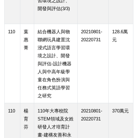
習環境之設計、
開發與評估(3/3)
110
葉
結合機器人與物
20210801-
128.6萬
惠
聯網玩具建置沈
20220731
元
菁
浸式語言學習環
境之設計、開發
與評估-設計機器
人與中高年級學
童在角色扮演與
任務式英語學習
之研究
110
楊
110年大專校院
20210801-
370萬元
育
STEM領域及女姓
20220731
芬
研發人才培育計
畫-建構友善和永