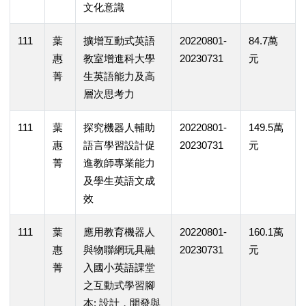
文化意識
111
葉
擴增互動式英語
20220801-
84.7萬
惠
教室增進科大學
20230731
元
菁
生英語能力及高
層次思考力
111
葉
探究機器人輔助
20220801-
149.5萬
惠
語言學習設計促
20230731
元
菁
進教師專業能力
及學生英語文成
效
111
葉
應用教育機器人
20220801-
160.1萬
惠
與物聯網玩具融
20230731
元
菁
入國小英語課堂
之互動式學習腳
本: 設計，開發與