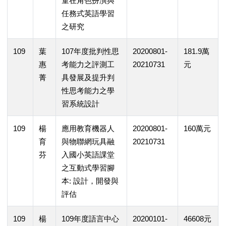
童在角色扮演與
任務式英語學習
之研究
109
葉
107年度批判性思
20200801-
181.9萬
惠
考能力之評測工
20210731
元
菁
具發展及提升判
性思考能力之學
習系統設計
109
楊
應用教育機器人
20200801-
160萬元
育
與物聯網玩具融
20210731
芬
入國小英語課堂
之互動式學習腳
本: 設計，開發與
評估
109
楊
109年度語言中心
20200101-
46608元