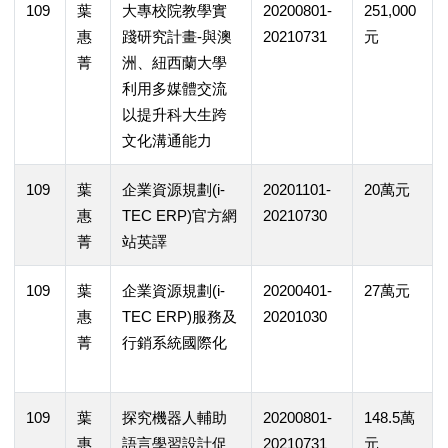
109
葉
大專校院教學實
20200801-
251,000
惠
踐研究計畫-與澳
20210731
元
菁
洲、紐西蘭大學
利用多媒體交流
以提升科大生跨
文化溝通能力
109
葉
企業資源規劃(i-
20201101-
20萬元
惠
TEC ERP)官方網
20210730
菁
站英譯
109
葉
企業資源規劃(i-
20200401-
27萬元
惠
TEC ERP)服務及
20201030
菁
行銷系統國際化
109
葉
探究機器人輔助
20200801-
148.5萬
惠
語言學習設計促
20210731
元