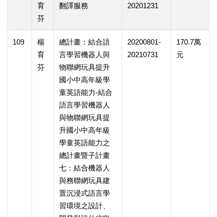
育
翻譯服務
20201231
芬
109
楊
總計畫：結合語
20200801-
170.7萬
育
言學習機器人與
20210731
元
芬
物聯網玩具提升
國小中高年級學
童英語能力-結合
語言學習機器人
與物聯網玩具提
升國小中高年級
學童英語能力之
總計畫暨子計畫
七：結合機器人
與務聯網玩具建
置沉浸式語言學
習環境之設計、