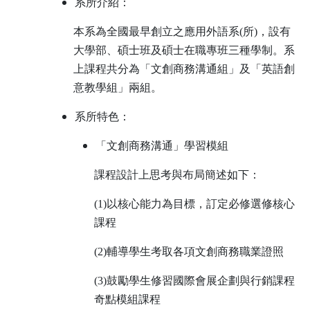
系所介紹：
本系為
全國最早創立之應用外語系(所)，設有
大學部、碩士班及碩士在職專班三種學制。系
上課程共分為「文創商務溝通組」及「英語創
意教學組」兩組。
系所特色：
「文創商務溝通」學習模組
課程設計上思考與布局簡述如下：
(1)
以核心能力為目標，訂定必修選修核心
課程
(2)
輔導學生考取各項文創商務職業證照
(3)
鼓勵學生修習國際會展企劃與行銷課程
奇點模組課程